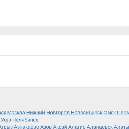
рск
Москва
Нижний Новгород
Новосибирск
Омск
Пер
Уфа
Челябинск
Агрыз
Азнакаево
Азов
Аксай
Алагир
Алапаевск
Алаты