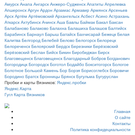
Амурск
Анапа
Ангарск
Анжеро-Судженск
Апатиты
Апрелевка
Апшеронск
Аргун
Ардон
Арзамас
Армавир
Армянск
Арсеньев
Арск
Артём
Артёмовский
Архангельск
Асбест
Асино
Астрахань
Аткарск
Ахтубинск
Ачинск
Аша
Бавлы
Баймак
Бакал
Баксан
Балабаново
Балаково
Балахна
Балашиха
Балашов
Балтийск
Барабинск
Барнаул
Барыш
Батайск
Бахчисарай
Бежецк
Белая
Калитва
Белгород
Белебей
Белово
Белогорск
Белорецк
Белореченск
Белоярский
Бердск
Березники
Берёзовский
Берёзовский
Беслан
Бийск
Бикин
Биробиджан
Бирск
Благовещенск
Благовещенск
Благодарный
Бобров
Богданович
Богородицк
Богородск
Боготол
Бодайбо
Бокситогорск
Бологое
Болотное
Большой Камень
Бор
Борзя
Борисоглебск
Боровичи
Бородино
Братск
Бронницы
Брянск
Бугульма
Бугуруслан
Пробки и карты Вязников:
Яндекс.пробки
Яндекс.Карта
Гугл Карта Вязников
Главная
О сайте
Контакты
Политика конфидециальности