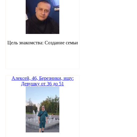
Цель знакомства: Создание семьи
Алексей, 46, Березники, ищу:
Девушку от 36 до 51