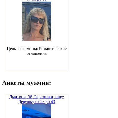
Цель знакомства: Романтические
отношения
Анкеты мужчин:
Дмитрий, 38, Березники, ищу:
Девушку от 28 до 43