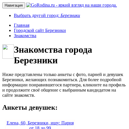
Навигация
Выбрать другой город:
Березники
Главная
Городской сайт Березники
Знакомства
Знакомства города
Березники
Ниже представлены только анкеты с фото, парней и девушек
Березники, желающих познакомиться. Для более подробной
информации понравившегося партнера, кликните на профиль
и продолжите своё общение с выбранным кандидатом на
сайте знакомств.
Анкеты девушек:
Елена, 60, Березники, ищу: Парня
от 18 до 99