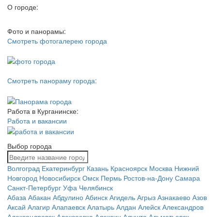
О городе:
Фото и панорамы:
Смотреть фотогалерею города
Смотреть панораму города:
Работа в Курганинске:
Работа и вакансии
Выбор города
Волгоград
Екатеринбург
Казань
Красноярск
Москва
Нижний
Новгород
Новосибирск
Омск
Пермь
Ростов-на-Дону
Самара
Санкт-Петербург
Уфа
Челябинск
Абаза
Абакан
Абдулино
Абинск
Агидель
Агрыз
Азнакаево
Азов
Аксай
Алагир
Алапаевск
Алатырь
Алдан
Алейск
Александров
Александровск
Алексеевка
Алексин
Алушта
Альметьевск