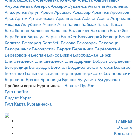
Амурск
Анапа
Ангарск
Анжеро-Судженск
Апатиты
Апрелевка
Апшеронск
Аргун
Ардон
Арзамас
Армавир
Армянск
Арсеньев
Арск
Артём
Артёмовский
Архангельск
Асбест
Асино
Астрахань
Аткарск
Ахтубинск
Ачинск
Аша
Бавлы
Баймак
Бакал
Баксан
Балабаново
Балаково
Балахна
Балашиха
Балашов
Балтийск
Барабинск
Барнаул
Барыш
Батайск
Бахчисарай
Бежецк
Белая
Калитва
Белгород
Белебей
Белово
Белогорск
Белорецк
Белореченск
Белоярский
Бердск
Березники
Берёзовский
Берёзовский
Беслан
Бийск
Бикин
Биробиджан
Бирск
Благовещенск
Благовещенск
Благодарный
Бобров
Богданович
Богородицк
Богородск
Боготол
Бодайбо
Бокситогорск
Бологое
Болотное
Большой Камень
Бор
Борзя
Борисоглебск
Боровичи
Бородино
Братск
Бронницы
Брянск
Бугульма
Бугуруслан
Пробки и карты Курганинска:
Яндекс.Пробки
Гугл пробки
Яндекс.Карта
Гугл Карта Курганинска
Главная
О сайте
Контакты