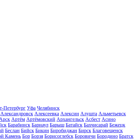
т-Петербург
Уфа
Челябинск
Александровск
Алексеевка
Алексин
Алушта
Альметьевск
Арск
Артём
Артёмовский
Архангельск
Асбест
Асино
йск
Барабинск
Барнаул
Барыш
Батайск
Бахчисарай
Бежецк
ий
Беслан
Бийск
Бикин
Биробиджан
Бирск
Благовещенск
ой Камень
Бор
Борзя
Борисоглебск
Боровичи
Бородино
Братск