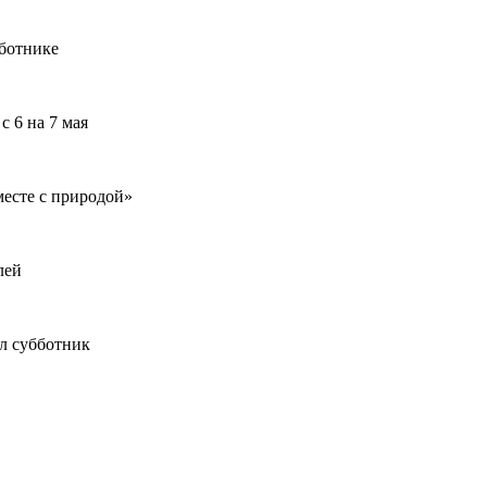
бботнике
с 6 на 7 мая
есте с природой»
лей
л субботник