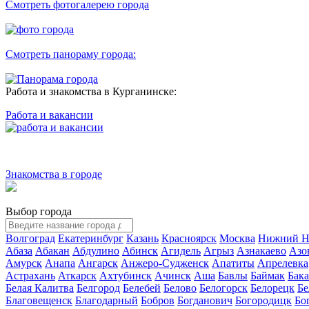
Смотреть фотогалерею города
Смотреть панораму города:
Работа и знакомства в Курганинске:
Работа и вакансии
Знакомства в городе
Выбор города
Волгоград
Екатеринбург
Казань
Красноярск
Москва
Нижний Н
Абаза
Абакан
Абдулино
Абинск
Агидель
Агрыз
Азнакаево
Азо
Амурск
Анапа
Ангарск
Анжеро-Судженск
Апатиты
Апрелевка
Астрахань
Аткарск
Ахтубинск
Ачинск
Аша
Бавлы
Баймак
Бак
Белая Калитва
Белгород
Белебей
Белово
Белогорск
Белорецк
Бе
Благовещенск
Благодарный
Бобров
Богданович
Богородицк
Бо