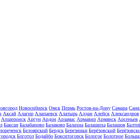
овгород
Новосибирск
Омск
Пермь
Ростов-на-Дону
Самара
Санк
в
Аксай
Алагир
Алапаевск
Алатырь
Алдан
Алейск
Александров
Апшеронск
Аргун
Ардон
Арзамас
Армавир
Армянск
Арсеньев
ал
Баксан
Балабаново
Балаково
Балахна
Балашиха
Балашов
Балти
лореченск
Белоярский
Бердск
Березники
Берёзовский
Берёзовск
городск
Боготол
Бодайбо
Бокситогорск
Бологое
Болотное
Больш