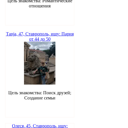
Цель знакомства: Романтические
отношения
Таnja, 47, Ставрополь, ищу: Парня
от 44 до 50
Цель знакомства: Поиск друзей;
Создание семьи
Олеся, 45, Ставрополь, ищу: