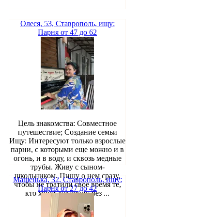
Олеся, 53, Ставрополь, ищу:
Парня от 47 до 62
Цель знакомства: Совместное
путешествие; Создание семьи
Ищу: Интересуют только взрослые
парни, с которыми еще можно и в
огонь, и в воду, и сквозь медные
трубы. Живу с сыном-
школьником. Пишу о нем сразу,
Машенька, 32, Ставрополь, ищу:
чтобы не тратили свое время те,
Парня от 27 до 42
кто хочет женщину без ...