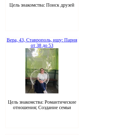
Цель знакомства: Поиск друзей
Вера, 43, Ставрополь, ищу: Парня
от 38 до 53
Цель знакомства: Романтические
отношения; Создание семьи