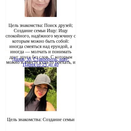
Цель знакомства: Поиск друзей;
Создание семьи Ищу: Ищу
спокойного, надёжного мужчину с
которым можно быть собой:
иногда смеяться над ерундой, а
иногда — молчать и понимать
друг друга без слов. С которым
Дарья, 30, Ставрополь, ищу:
можно и вместе куда‑то поехать, и
Парня от 25 до 40
просто по...
Цель знакомства: Создание семьи