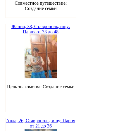
Совместное путешествие;
Создание семьи
Жанна, 38, Ставрополь, ищу:
Парня от 33 до 48
Цель знакомства: Создание семьи
Алла, 26, Ставрополь, ищу: Парня
от 21 до 36