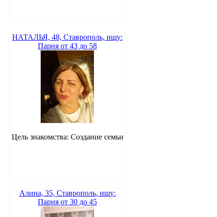
НАТАЛЬЯ, 48, Ставрополь, ищу:
Парня от 43 до 58
Цель знакомства: Создание семьи
Алина, 35, Ставрополь, ищу:
Парня от 30 до 45