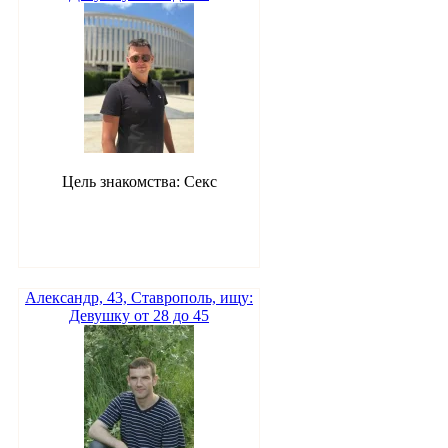
Цель знакомства: Секс
Александр, 43, Ставрополь, ищу:
Девушку от 28 до 45