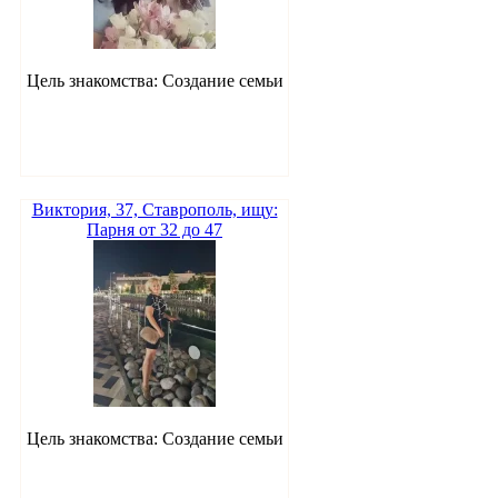
Цель знакомства: Создание семьи
Виктория, 37, Ставрополь, ищу:
Парня от 32 до 47
Цель знакомства: Создание семьи