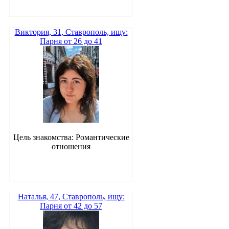
Виктория, 31, Ставрополь, ищу:
Парня от 26 до 41
Цель знакомства: Романтические
отношения
Наталья, 47, Ставрополь, ищу:
Парня от 42 до 57