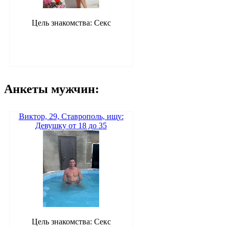
Цель знакомства: Секс
Анкеты мужчин:
Виктор, 29, Ставрополь, ищу:
Девушку от 18 до 35
Цель знакомства: Секс