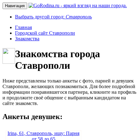
Навигация
Выбрать другой город:
Ставрополь
Главная
Городской сайт Ставрополи
Знакомства
Знакомства города
Ставрополи
Ниже представлены только анкеты с фото, парней и девушек
Ставрополи, желающих познакомиться. Для более подробной
информации понравившегося партнера, кликните на профиль
и продолжите своё общение с выбранным кандидатом на
сайте знакомств.
Анкеты девушек:
Irina, 61, Ставрополь, ищу: Парня
от 58 до 65