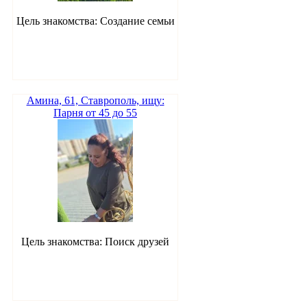
Цель знакомства: Создание семьи
Амина, 61, Ставрополь, ищу:
Парня от 45 до 55
Цель знакомства: Поиск друзей