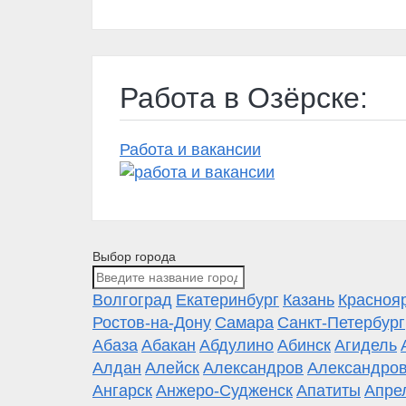
Работа в Озёрске:
Работа и вакансии
Выбор города
Волгоград
Екатеринбург
Казань
Красноя
Ростов-на-Дону
Самара
Санкт-Петербург
Абаза
Абакан
Абдулино
Абинск
Агидель
Алдан
Алейск
Александров
Александров
Ангарск
Анжеро-Судженск
Апатиты
Апре