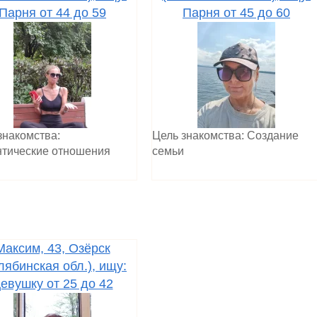
Парня от 44 до 59
Парня от 45 до 60
знакомства:
Цель знакомства: Создание
тические отношения
семьи
Максим, 43, Озёрск
лябинская обл.), ищу:
евушку от 25 до 42