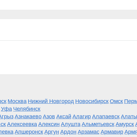
рск
Москва
Нижний Новгород
Новосибирск
Омск
Пер
Уфа
Челябинск
Агрыз
Азнакаево
Азов
Аксай
Алагир
Алапаевск
Алаты
ск
Алексеевка
Алексин
Алушта
Альметьевск
Амурск
левка
Апшеронск
Аргун
Ардон
Арзамас
Армавир
Армя