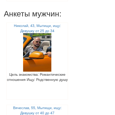
Анкеты мужчин:
Николай, 43, Мытищи, ищу:
Девушку от 25 до 34
Цель знакомства: Романтические
отношения Ищу: Родственную душу
Вячеслав, 55, Мытищи, ищу:
Девушку от 40 до 47