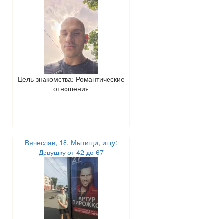
Цель знакомства: Романтические
отношения
Вячеслав, 18, Мытищи, ищу:
Девушку от 42 до 67