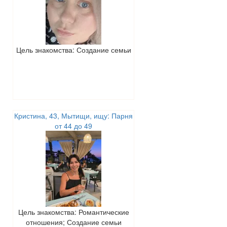
Цель знакомства: Создание семьи
Кристина, 43, Мытищи, ищу: Парня
от 44 до 49
Цель знакомства: Романтические
отношения; Создание семьи