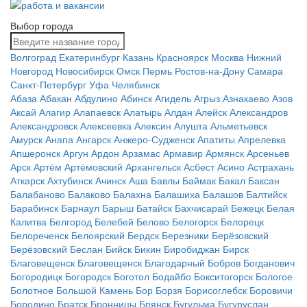
Выбор города
Волгоград
Екатеринбург
Казань
Красноярск
Москва
Нижний
Новгород
Новосибирск
Омск
Пермь
Ростов-на-Дону
Самара
Санкт-Петербург
Уфа
Челябинск
Абаза
Абакан
Абдулино
Абинск
Агидель
Агрыз
Азнакаево
Азов
Аксай
Алагир
Алапаевск
Алатырь
Алдан
Алейск
Александров
Александровск
Алексеевка
Алексин
Алушта
Альметьевск
Амурск
Анапа
Ангарск
Анжеро-Судженск
Апатиты
Апрелевка
Апшеронск
Аргун
Ардон
Арзамас
Армавир
Армянск
Арсеньев
Арск
Артём
Артёмовский
Архангельск
Асбест
Асино
Астрахань
Аткарск
Ахтубинск
Ачинск
Аша
Бавлы
Баймак
Бакал
Баксан
Балабаново
Балаково
Балахна
Балашиха
Балашов
Балтийск
Барабинск
Барнаул
Барыш
Батайск
Бахчисарай
Бежецк
Белая
Калитва
Белгород
Белебей
Белово
Белогорск
Белорецк
Белореченск
Белоярский
Бердск
Березники
Берёзовский
Берёзовский
Беслан
Бийск
Бикин
Биробиджан
Бирск
Благовещенск
Благовещенск
Благодарный
Бобров
Богданович
Богородицк
Богородск
Боготол
Бодайбо
Бокситогорск
Бологое
Болотное
Большой Камень
Бор
Борзя
Борисоглебск
Боровичи
Бородино
Братск
Бронницы
Брянск
Бугульма
Бугуруслан