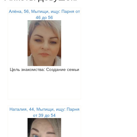
Алёна, 56, Мытищи, ищу: Парня от
46 до 56
Цель знакомства: Создание семьи
Наталия, 44, Мытищи, ищу: Парня
от 39 до 54