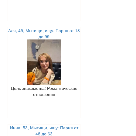
Аля, 45, Мытищи, ищу: Парня от 18
до 99
Цель знакомства: Романтические
отношения
Инна, 53, Мытищи, ищу: Парня от
48 до 63