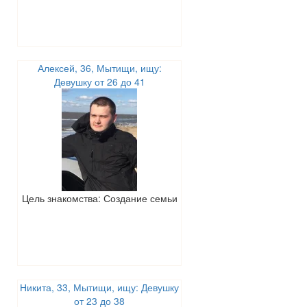
Алексей, 36, Мытищи, ищу:
Девушку от 26 до 41
Цель знакомства: Создание семьи
Никита, 33, Мытищи, ищу: Девушку
от 23 до 38