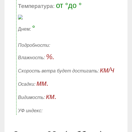
от °до °
Температура:
°
Днем:
Подробности:
%.
Влажность:
км/ч
Скорость ветра будет достигать:
мм.
Осадки:
км.
Видимость:
УФ индекс: