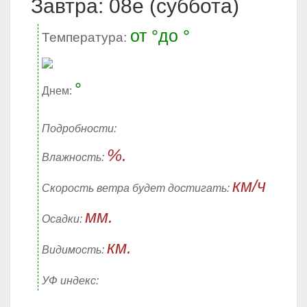
Завтра: 08е (суббота)
от °до °
Температура:
°
Днем:
Подробности:
%.
Влажность:
км/ч
Скорость ветра будет достигать:
мм.
Осадки:
км.
Видимость:
УФ индекс: