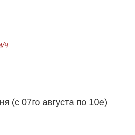
м/ч
я (с 07го августа по 10е)