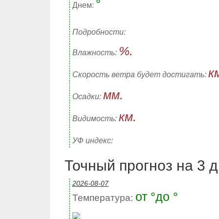
°
Днем:
Подробности:
%.
Влажность:
к
Скорость ветра будет достигать:
мм.
Осадки:
км.
Видимость:
УФ индекс:
Точный прогноз на 3 дн
2026-08-07
от °до °
Температура: