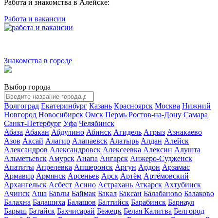
Работа и знакомства в Алейске:
Работа и вакансии
Знакомства в городе
Выбор города
Волгоград
Екатеринбург
Казань
Красноярск
Москва
Нижний
Новгород
Новосибирск
Омск
Пермь
Ростов-на-Дону
Самара
Санкт-Петербург
Уфа
Челябинск
Абаза
Абакан
Абдулино
Абинск
Агидель
Агрыз
Азнакаево
Азов
Аксай
Алагир
Алапаевск
Алатырь
Алдан
Алейск
Александров
Александровск
Алексеевка
Алексин
Алушта
Альметьевск
Амурск
Анапа
Ангарск
Анжеро-Судженск
Апатиты
Апрелевка
Апшеронск
Аргун
Ардон
Арзамас
Армавир
Армянск
Арсеньев
Арск
Артём
Артёмовский
Архангельск
Асбест
Асино
Астрахань
Аткарск
Ахтубинск
Ачинск
Аша
Бавлы
Баймак
Бакал
Баксан
Балабаново
Балаково
Балахна
Балашиха
Балашов
Балтийск
Барабинск
Барнаул
Барыш
Батайск
Бахчисарай
Бежецк
Белая Калитва
Белгород