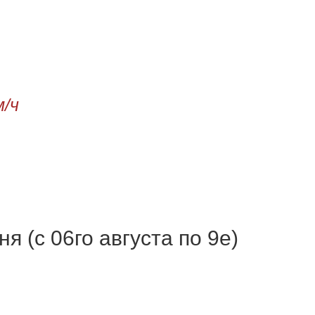
м/ч
я (с 06го августа по 9е)