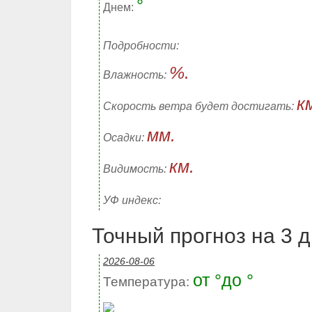
°
Днем:
Подробности:
%.
Влажность:
к
Скорость ветра будет достигать:
мм.
Осадки:
км.
Видимость:
УФ индекс:
Точный прогноз на 3 дн
2026-08-06
от °до °
Температура: