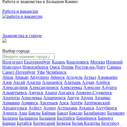
Работа и знакомства в Большом Камне:
Работа и вакансии
Знакомства в городе
Выбор города
Волгоград
Екатеринбург
Казань
Красноярск
Москва
Нижний
Новгород
Новосибирск
Омск
Пермь
Ростов-на-Дону
Самара
Санкт-Петербург
Уфа
Челябинск
Абаза
Абакан
Абдулино
Абинск
Агидель
Агрыз
Азнакаево
Азов
Аксай
Алагир
Алапаевск
Алатырь
Алдан
Алейск
Александров
Александровск
Алексеевка
Алексин
Алушта
Альметьевск
Амурск
Анапа
Ангарск
Анжеро-Судженск
Апатиты
Апрелевка
Апшеронск
Аргун
Ардон
Арзамас
Армавир
Армянск
Арсеньев
Арск
Артём
Артёмовский
Архангельск
Асбест
Асино
Астрахань
Аткарск
Ахтубинск
Ачинск
Аша
Бавлы
Баймак
Бакал
Баксан
Балабаново
Балаково
Балахна
Балашиха
Балашов
Балтийск
Барабинск
Барнаул
Барыш
Батайск
Бахчисарай
Бежецк
Белая Калитва
Белгород