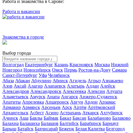
Работа и знакомства в Сарове:
Работа и вакансии
Знакомства в городе
Выбор города
Волгоград
Екатеринбург
Казань
Красноярск
Москва
Нижний
Новгород
Новосибирск
Омск
Пермь
Ростов-на-Дону
Самара
Санкт-Петербург
Уфа
Челябинск
Абаза
Абакан
Абдулино
Абинск
Агидель
Агрыз
Азнакаево
Азов
Аксай
Алагир
Алапаевск
Алатырь
Алдан
Алейск
Александров
Александровск
Алексеевка
Алексин
Алушта
Альметьевск
Амурск
Анапа
Ангарск
Анжеро-Судженск
Апатиты
Апрелевка
Апшеронск
Аргун
Ардон
Арзамас
Армавир
Армянск
Арсеньев
Арск
Артём
Артёмовский
Архангельск
Асбест
Асино
Астрахань
Аткарск
Ахтубинск
Ачинск
Аша
Бавлы
Баймак
Бакал
Баксан
Балабаново
Балаково
Балахна
Балашиха
Балашов
Балтийск
Барабинск
Барнаул
Барыш
Батайск
Бахчисарай
Бежецк
Белая Калитва
Белгород