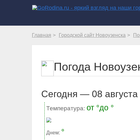
Главная
Городской сайт Новоузенска
По
Погода Новоузен
Cегодня — 08 августа 
от °до °
Температура:
°
Днем: