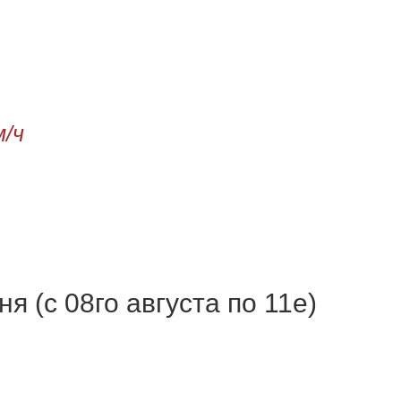
м/ч
я (с 08го августа по 11е)