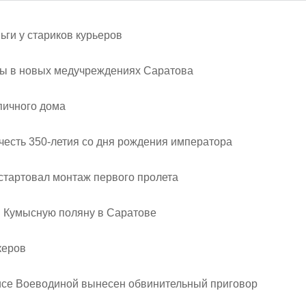
ги у стариков курьеров
еты в новых медучреждениях Саратова
пичного дома
 честь 350-летия со дня рождения императора
стартовал монтаж первого пролета
 Кумысную поляну в Саратове
керов
исе Воеводиной вынесен обвинительный приговор