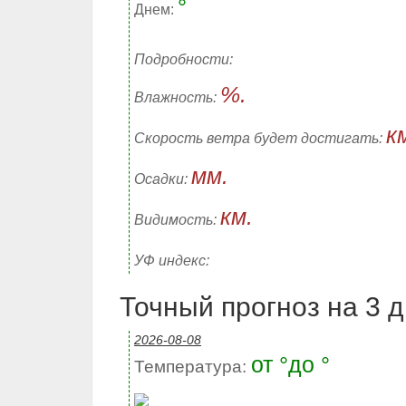
°
Днем:
Подробности:
%.
Влажность:
к
Скорость ветра будет достигать:
мм.
Осадки:
км.
Видимость:
УФ индекс:
Точный прогноз на 3 дн
2026-08-08
от °до °
Температура: