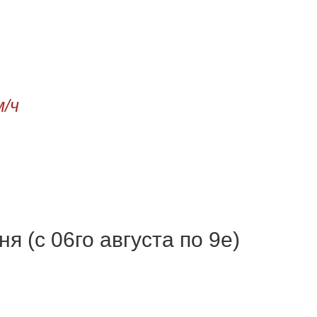
м/ч
я (с 06го августа по 9е)