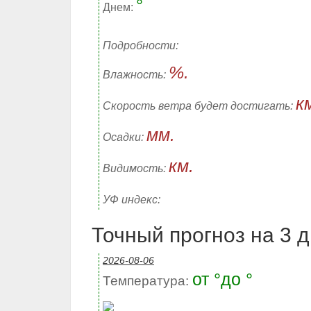
°
Днем:
Подробности:
%.
Влажность:
к
Скорость ветра будет достигать:
мм.
Осадки:
км.
Видимость:
УФ индекс:
Точный прогноз на 3 дн
2026-08-06
от °до °
Температура: