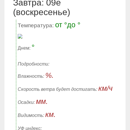
Завтра: 09е
(воскресенье)
от °до °
Температура:
°
Днем:
Подробности:
%.
Влажность:
км/ч
Скорость ветра будет достигать:
мм.
Осадки:
км.
Видимость:
УФ индекс: