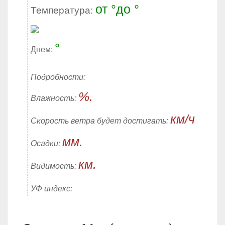
от °до °
Температура:
°
Днем:
Подробности:
%.
Влажность:
км/ч
Скорость ветра будет достигать:
мм.
Осадки:
км.
Видимость:
УФ индекс: