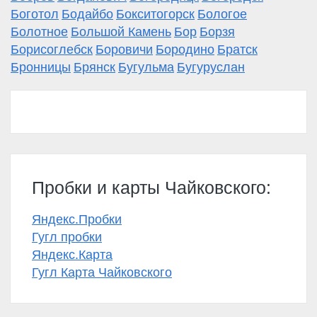
Боготол
Бодайбо
Бокситогорск
Бологое
Болотное
Большой Камень
Бор
Борзя
Борисоглебск
Боровичи
Бородино
Братск
Бронницы
Брянск
Бугульма
Бугуруслан
Пробки и карты Чайковского:
Яндекс.Пробки
Гугл пробки
Яндекс.Карта
Гугл Карта Чайковского