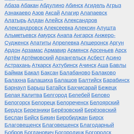
Абаза
Абакан
Абдулино
Абинск
Агидель
Агрыз
Азнакаево
Азов
Аксай
Алагир
Алапаевск
Алатырь
Алдан
Алейск
Александров
Александровск
Алексеевка
Алексин
Алушта
Альметьевск
Амурск
Анапа
Ангарск
Анжеро-
Судженск
Апатиты
Апрелевка
Апшеронск
Аргун
Ардон
Арзамас
Армавир
Армянск
Арсеньев
Арск
Артём
Артёмовский
Архангельск
Асбест
Асино
Астрахань
Аткарск
Ахтубинск
Ачинск
Аша
Бавлы
Баймак
Бакал
Баксан
Балабаново
Балаково
Балахна
Балашиха
Балашов
Балтийск
Барабинск
Барнаул
Барыш
Батайск
Бахчисарай
Бежецк
Белая Калитва
Белгород
Белебей
Белово
Белогорск
Белорецк
Белореченск
Белоярский
Бердск
Березники
Берёзовский
Берёзовский
Беслан
Бийск
Бикин
Биробиджан
Бирск
Благовещенск
Благовещенск
Благодарный
Бобров
Богданович
Богородицк
Богородск