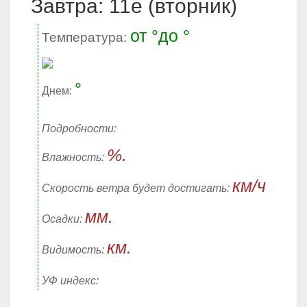
Завтра: 11е (вторник)
от °до °
Температура:
°
Днем:
Подробности:
%.
Влажность:
км/ч
Скорость ветра будет достигать:
мм.
Осадки:
км.
Видимость:
УФ индекс: