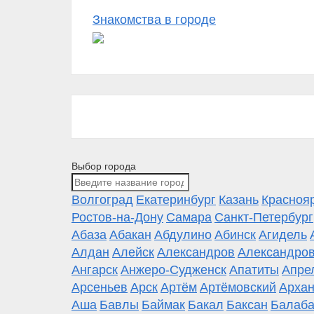
Знакомства в городе
Выбор города
Волгоград
Екатеринбург
Казань
Красноя
Ростов-на-Дону
Самара
Санкт-Петербург
Абаза
Абакан
Абдулино
Абинск
Агидель
Алдан
Алейск
Александров
Александров
Ангарск
Анжеро-Судженск
Апатиты
Апре
Арсеньев
Арск
Артём
Артёмовский
Архан
Аша
Бавлы
Баймак
Бакал
Баксан
Балаба