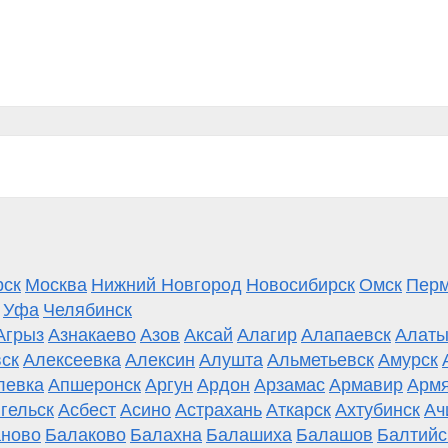
рск
Москва
Нижний Новгород
Новосибирск
Омск
Пер
Уфа
Челябинск
Агрыз
Азнакаево
Азов
Аксай
Алагир
Алапаевск
Алаты
ск
Алексеевка
Алексин
Алушта
Альметьевск
Амурск
левка
Апшеронск
Аргун
Ардон
Арзамас
Армавир
Армя
гельск
Асбест
Асино
Астрахань
Аткарск
Ахтубинск
Ач
ново
Балаково
Балахна
Балашиха
Балашов
Балтийс