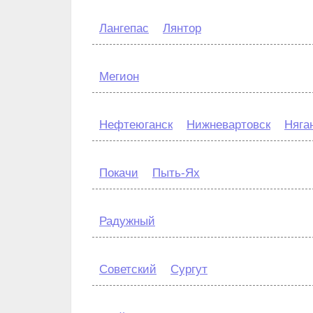
Лангепас
Лянтор
Мегион
Нефтеюганск
Нижневартовск
Няга
Покачи
Пыть-Ях
Радужный
Советский
Сургут