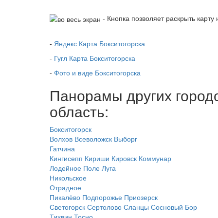
- Кнопка позволяет раскрыть карту 
-
Яндекс Карта Бокситогорска
-
Гугл Карта Бокситогорска
-
Фото и виде Бокситогорска
Панорамы других городо
область:
Бокситогорск
Волхов
Всеволожск
Выборг
Гатчина
Кингисепп
Кириши
Кировск
Коммунар
Лодейное Поле
Луга
Никольское
Отрадное
Пикалёво
Подпорожье
Приозерск
Светогорск
Сертолово
Сланцы
Сосновый Бор
Тихвин
Тосно