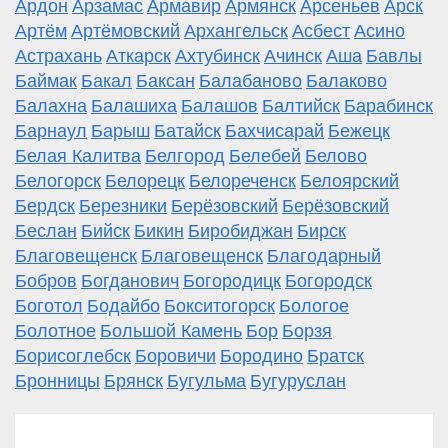
Ардон
Арзамас
Армавир
Армянск
Арсеньев
Арск
Артём
Артёмовский
Архангельск
Асбест
Асино
Астрахань
Аткарск
Ахтубинск
Ачинск
Аша
Бавлы
Баймак
Бакал
Баксан
Балабаново
Балаково
Балахна
Балашиха
Балашов
Балтийск
Барабинск
Барнаул
Барыш
Батайск
Бахчисарай
Бежецк
Белая Калитва
Белгород
Белебей
Белово
Белогорск
Белорецк
Белореченск
Белоярский
Бердск
Березники
Берёзовский
Берёзовский
Беслан
Бийск
Бикин
Биробиджан
Бирск
Благовещенск
Благовещенск
Благодарный
Бобров
Богданович
Богородицк
Богородск
Боготол
Бодайбо
Бокситогорск
Бологое
Болотное
Большой Камень
Бор
Борзя
Борисоглебск
Боровичи
Бородино
Братск
Бронницы
Брянск
Бугульма
Бугуруслан