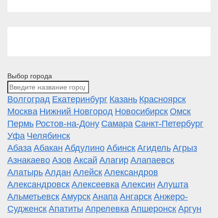
Выбор города
Волгоград
Екатеринбург
Казань
Красноярск
Москва
Нижний Новгород
Новосибирск
Омск
Пермь
Ростов-на-Дону
Самара
Санкт-Петербург
Уфа
Челябинск
Абаза
Абакан
Абдулино
Абинск
Агидель
Агрыз
Азнакаево
Азов
Аксай
Алагир
Алапаевск
Алатырь
Алдан
Алейск
Александров
Александровск
Алексеевка
Алексин
Алушта
Альметьевск
Амурск
Анапа
Ангарск
Анжеро-
Судженск
Апатиты
Апрелевка
Апшеронск
Аргун