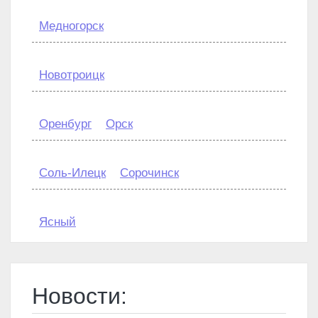
Медногорск
Новотроицк
Оренбург
Орск
Соль-Илецк
Сорочинск
Ясный
Новости: