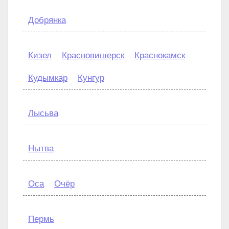
Добрянка
Кизел
Красновишерск
Краснокамск
Кудымкар
Кунгур
Лысьва
Нытва
Оса
Очёр
Пермь