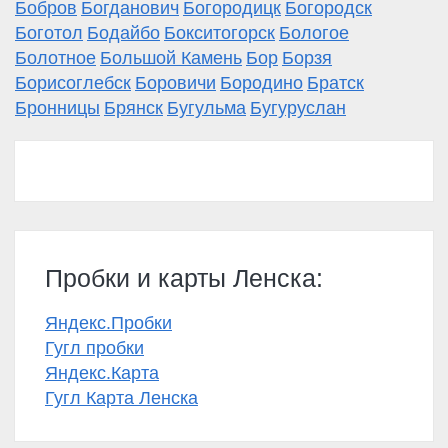
Бобров
Богданович
Богородицк
Богородск
Боготол
Бодайбо
Бокситогорск
Бологое
Болотное
Большой Камень
Бор
Борзя
Борисоглебск
Боровичи
Бородино
Братск
Бронницы
Брянск
Бугульма
Бугуруслан
Пробки и карты Ленска:
Яндекс.Пробки
Гугл пробки
Яндекс.Карта
Гугл Карта Ленска