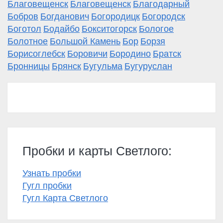
Благовещенск
Благовещенск
Благодарный
Бобров
Богданович
Богородицк
Богородск
Боготол
Бодайбо
Бокситогорск
Бологое
Болотное
Большой Камень
Бор
Борзя
Борисоглебск
Боровичи
Бородино
Братск
Бронницы
Брянск
Бугульма
Бугуруслан
Пробки и карты Светлого:
Узнать пробки
Гугл пробки
Гугл Карта Светлого