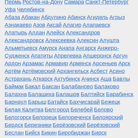
Пермь
Ростов-на-Дону
Самара
Санкт-Петербург
Уфа
Челябинск
Абаза
Абакан
Абдулино
Абинск
Агидель
Агрыз
Азнакаево
Азов
Аксай
Алагир
Алапаевск
Алатырь
Алдан
Алейск
Александров
Александровск
Алексеевка
Алексин
Алушта
Альметьевск
Амурск
Анапа
Ангарск
Анжеро-
Судженск
Апатиты
Апрелевка
Апшеронск
Аргун
Ардон
Арзамас
Армавир
Армянск
Арсеньев
Арск
Артём
Артёмовский
Архангельск
Асбест
Асино
Астрахань
Аткарск
Ахтубинск
Ачинск
Аша
Бавлы
Баймак
Бакал
Баксан
Балабаново
Балаково
Балахна
Балашиха
Балашов
Балтийск
Барабинск
Барнаул
Барыш
Батайск
Бахчисарай
Бежецк
Белая Калитва
Белгород
Белебей
Белово
Белогорск
Белорецк
Белореченск
Белоярский
Бердск
Березники
Берёзовский
Берёзовский
Беслан
Бийск
Бикин
Биробиджан
Бирск