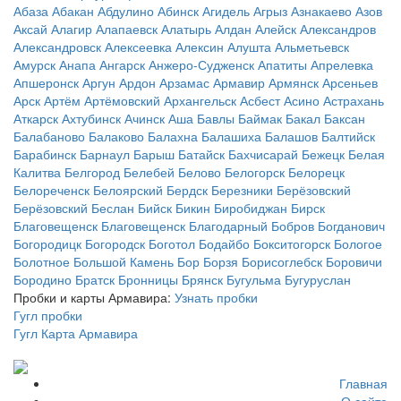
Абаза
Абакан
Абдулино
Абинск
Агидель
Агрыз
Азнакаево
Азов
Аксай
Алагир
Алапаевск
Алатырь
Алдан
Алейск
Александров
Александровск
Алексеевка
Алексин
Алушта
Альметьевск
Амурск
Анапа
Ангарск
Анжеро-Судженск
Апатиты
Апрелевка
Апшеронск
Аргун
Ардон
Арзамас
Армавир
Армянск
Арсеньев
Арск
Артём
Артёмовский
Архангельск
Асбест
Асино
Астрахань
Аткарск
Ахтубинск
Ачинск
Аша
Бавлы
Баймак
Бакал
Баксан
Балабаново
Балаково
Балахна
Балашиха
Балашов
Балтийск
Барабинск
Барнаул
Барыш
Батайск
Бахчисарай
Бежецк
Белая
Калитва
Белгород
Белебей
Белово
Белогорск
Белорецк
Белореченск
Белоярский
Бердск
Березники
Берёзовский
Берёзовский
Беслан
Бийск
Бикин
Биробиджан
Бирск
Благовещенск
Благовещенск
Благодарный
Бобров
Богданович
Богородицк
Богородск
Боготол
Бодайбо
Бокситогорск
Бологое
Болотное
Большой Камень
Бор
Борзя
Борисоглебск
Боровичи
Бородино
Братск
Бронницы
Брянск
Бугульма
Бугуруслан
Пробки и карты Армавира:
Узнать пробки
Гугл пробки
Гугл Карта Армавира
Главная