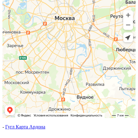
-
Гугл Карта Ардона