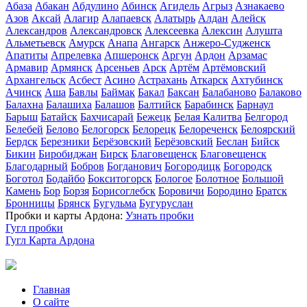
Абаза
Абакан
Абдулино
Абинск
Агидель
Агрыз
Азнакаево
Азов
Аксай
Алагир
Алапаевск
Алатырь
Алдан
Алейск
Александров
Александровск
Алексеевка
Алексин
Алушта
Альметьевск
Амурск
Анапа
Ангарск
Анжеро-Судженск
Апатиты
Апрелевка
Апшеронск
Аргун
Ардон
Арзамас
Армавир
Армянск
Арсеньев
Арск
Артём
Артёмовский
Архангельск
Асбест
Асино
Астрахань
Аткарск
Ахтубинск
Ачинск
Аша
Бавлы
Баймак
Бакал
Баксан
Балабаново
Балаково
Балахна
Балашиха
Балашов
Балтийск
Барабинск
Барнаул
Барыш
Батайск
Бахчисарай
Бежецк
Белая Калитва
Белгород
Белебей
Белово
Белогорск
Белорецк
Белореченск
Белоярский
Бердск
Березники
Берёзовский
Берёзовский
Беслан
Бийск
Бикин
Биробиджан
Бирск
Благовещенск
Благовещенск
Благодарный
Бобров
Богданович
Богородицк
Богородск
Боготол
Бодайбо
Бокситогорск
Бологое
Болотное
Большой
Камень
Бор
Борзя
Борисоглебск
Боровичи
Бородино
Братск
Бронницы
Брянск
Бугульма
Бугуруслан
Пробки и карты Ардона:
Узнать пробки
Гугл пробки
Гугл Карта Ардона
Главная
О сайте