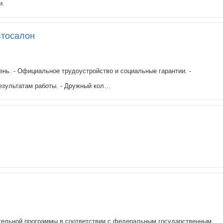
и.
втосалон
день. - Официальное трудоустройство и социальные гарантии. -
результатам работы. - Дружный кол…
ательной программы в соответствии с федеральным государственным