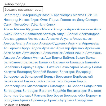
Выбор города
Волгоград
Екатеринбург
Казань
Красноярск
Москва
Нижний
Новгород
Новосибирск
Омск
Пермь
Ростов-на-Дону
Самара
Санкт-Петербург
Уфа
Челябинск
Абаза
Абакан
Абдулино
Абинск
Агидель
Агрыз
Азнакаево
Азов
Аксай
Алагир
Алапаевск
Алатырь
Алдан
Алейск
Александров
Александровск
Алексеевка
Алексин
Алушта
Альметьевск
Амурск
Анапа
Ангарск
Анжеро-Судженск
Апатиты
Апрелевка
Апшеронск
Аргун
Ардон
Арзамас
Армавир
Армянск
Арсеньев
Арск
Артём
Артёмовский
Архангельск
Асбест
Асино
Астрахань
Аткарск
Ахтубинск
Ачинск
Аша
Бавлы
Баймак
Бакал
Баксан
Балабаново
Балаково
Балахна
Балашиха
Балашов
Балтийск
Барабинск
Барнаул
Барыш
Батайск
Бахчисарай
Бежецк
Белая
Калитва
Белгород
Белебей
Белово
Белогорск
Белорецк
Белореченск
Белоярский
Бердск
Березники
Берёзовский
Берёзовский
Беслан
Бийск
Бикин
Биробиджан
Бирск
Благовещенск
Благовещенск
Благодарный
Бобров
Богданович
Богородицк
Богородск
Боготол
Бодайбо
Бокситогорск
Бологое
Болотное
Большой Камень
Бор
Борзя
Борисоглебск
Боровичи
Бородино
Братск
Бронницы
Брянск
Бугульма
Бугуруслан
Вакансии города