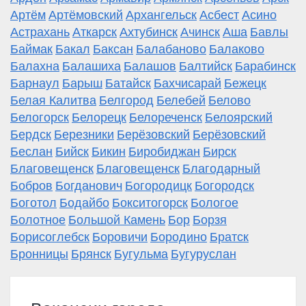
Артём
Артёмовский
Архангельск
Асбест
Асино
Астрахань
Аткарск
Ахтубинск
Ачинск
Аша
Бавлы
Баймак
Бакал
Баксан
Балабаново
Балаково
Балахна
Балашиха
Балашов
Балтийск
Барабинск
Барнаул
Барыш
Батайск
Бахчисарай
Бежецк
Белая Калитва
Белгород
Белебей
Белово
Белогорск
Белорецк
Белореченск
Белоярский
Бердск
Березники
Берёзовский
Берёзовский
Беслан
Бийск
Бикин
Биробиджан
Бирск
Благовещенск
Благовещенск
Благодарный
Бобров
Богданович
Богородицк
Богородск
Боготол
Бодайбо
Бокситогорск
Бологое
Болотное
Большой Камень
Бор
Борзя
Борисоглебск
Боровичи
Бородино
Братск
Бронницы
Брянск
Бугульма
Бугуруслан