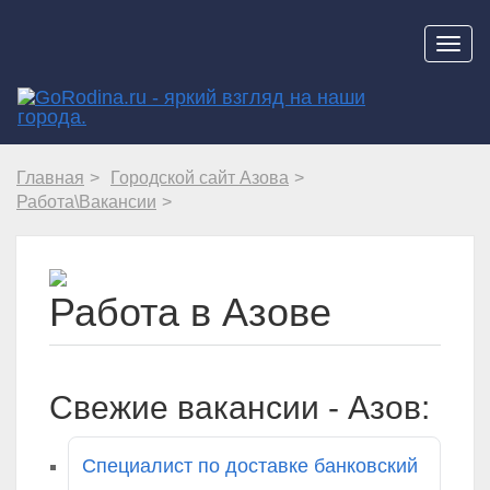
Навиг
Главная
Городской сайт Азова
Работа\Вакансии
Работа в Азове
Свежие вакансии - Азов:
Специалист по доставке банковский