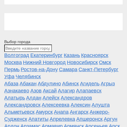
Выбор города
Волгоград
Екатеринбург
Казань
Красноярск
Москва
Нижний Новгород
Новосибирск
Омск
Пермь
Ростов-на-Дону
Самара
Санкт-Петербург
Уфа
Челябинск
Абаза
Абакан
Абдулино
Абинск
Агидель
Агрыз
Азнакаево
Азов
Аксай
Алагир
Алапаевск
Алатырь
Алдан
Алейск
Александров
Александровск
Алексеевка
Алексин
Алушта
Альметьевск
Амурск
Анапа
Ангарск
Анжеро-
Судженск
Апатиты
Апрелевка
Апшеронск
Аргун
Ардон
Арзамас
Армавир
Армянск
Арсеньев
Арск