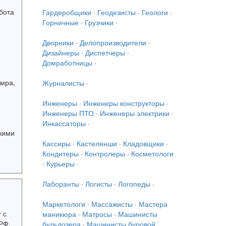
бота
Гардеробщики
·
Геодезисты
·
Геологи
·
Горничные
·
Грузчики
·
Дворники
·
Делопроизводители
·
Дизайнеры
·
Диспетчеры
·
Домработницы
·
шира,
Журналисты
·
Инженеры
·
Инженеры конструкторы
·
Инженеры ПТО
·
Инженеры электрики
·
Инкассаторы
·
кими
Кассиры
·
Кастелянши
·
Кладовщики
·
Кондитеры
·
Контролеры
·
Косметологи
·
Курьеры
·
Лаборанты
·
Логисты
·
Логопеды
·
Маркетологи
·
Массажисты
·
Мастера
 с
маникюра
·
Матросы
·
Машинисты
РФ.
бульдозера
·
Машинисты буровой