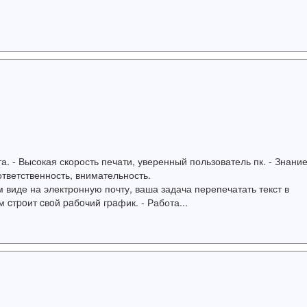
)
. - Высокая скорость печати, уверенный пользователь пк. - Знани
ответственность, внимательность.
 виде на электронную почту, ваша задача перепечатать текст в
 cтpoит cвoй paбoчий гpaфик. - Работа...