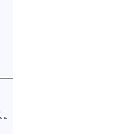
т
сть.