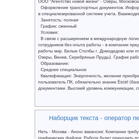
ООО "Агентство новой жизни" - Озёры, Московск
Оформление транспортных документов. Информ
в специализированной системе учета. Взаимоде
Занятость: полная
График: сменный
Условия:
В связи с расширением в международную логи
сотрудников без опыта работы - в компании пре
работы мкр. Белые Столбы г. Домодедово или пг
Озеры, Венев, Серебряные Пруды). График рабо
Образование:
Среднее специальное
Квалификация: Энергичность, желание приобрес
пользователь ПК, обязательно знание Excel (б
документами. Высокий уровень коммуникации, сп
Наборщик текста - оператор пк
Нить - Москва - Анонс вакансии: Компании треб
графических файлов. Работа будет приходить по