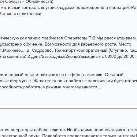
ая Область - Обязанности:
ативный контроль внутрискладских перемещений и операций. Ра
йствие с водителями.
стическую компанию требуются Операторы ПК! Мы рассматриваем
дусмотрено обучение. Возможности для карьерного роста. Место
т.Михнево..., д. Сидорово. Транспорт корпоративный (Ступино, Ка
ты сменный: 2 день/2выходных/2ночь/2выходных с 08:00 до 20:00.
ти первый опыт и развиваться в сфере логистики! Опытный
азовые формулы). Желателен опыт работы с первичными бухгалтерс
особность работать в режиме многозадачности...
уются операторы набора текстов. Необходимо перепечатывать текст
 электронной почте. Подработка предоставляется только жителям 