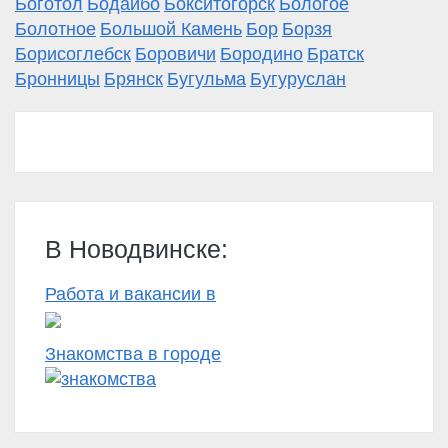
Боготол
Бодайбо
Бокситогорск
Бологое
Болотное
Большой Камень
Бор
Борзя
Борисоглебск
Боровичи
Бородино
Братск
Бронницы
Брянск
Бугульма
Бугуруслан
В Новодвинске:
Работа и вакансии в
Знакомства в городе