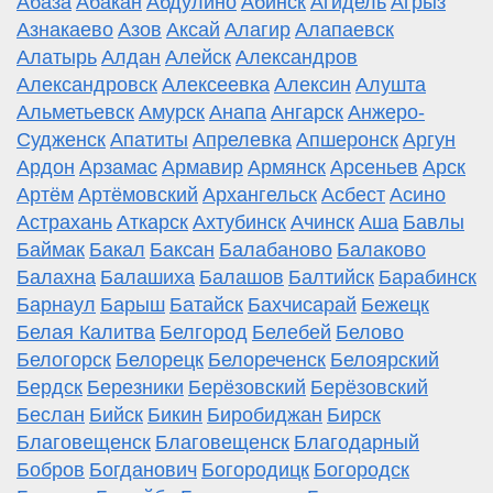
Абаза
Абакан
Абдулино
Абинск
Агидель
Агрыз
Азнакаево
Азов
Аксай
Алагир
Алапаевск
Алатырь
Алдан
Алейск
Александров
Александровск
Алексеевка
Алексин
Алушта
Альметьевск
Амурск
Анапа
Ангарск
Анжеро-
Судженск
Апатиты
Апрелевка
Апшеронск
Аргун
Ардон
Арзамас
Армавир
Армянск
Арсеньев
Арск
Артём
Артёмовский
Архангельск
Асбест
Асино
Астрахань
Аткарск
Ахтубинск
Ачинск
Аша
Бавлы
Баймак
Бакал
Баксан
Балабаново
Балаково
Балахна
Балашиха
Балашов
Балтийск
Барабинск
Барнаул
Барыш
Батайск
Бахчисарай
Бежецк
Белая Калитва
Белгород
Белебей
Белово
Белогорск
Белорецк
Белореченск
Белоярский
Бердск
Березники
Берёзовский
Берёзовский
Беслан
Бийск
Бикин
Биробиджан
Бирск
Благовещенск
Благовещенск
Благодарный
Бобров
Богданович
Богородицк
Богородск