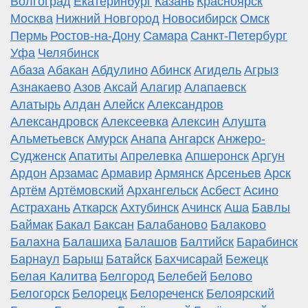
Волгоград
Екатеринбург
Казань
Красноярск
Москва
Нижний Новгород
Новосибирск
Омск
Пермь
Ростов-на-Дону
Самара
Санкт-Петербург
Уфа
Челябинск
Абаза
Абакан
Абдулино
Абинск
Агидель
Агрыз
Азнакаево
Азов
Аксай
Алагир
Алапаевск
Алатырь
Алдан
Алейск
Александров
Александровск
Алексеевка
Алексин
Алушта
Альметьевск
Амурск
Анапа
Ангарск
Анжеро-
Судженск
Апатиты
Апрелевка
Апшеронск
Аргун
Ардон
Арзамас
Армавир
Армянск
Арсеньев
Арск
Артём
Артёмовский
Архангельск
Асбест
Асино
Астрахань
Аткарск
Ахтубинск
Ачинск
Аша
Бавлы
Баймак
Бакал
Баксан
Балабаново
Балаково
Балахна
Балашиха
Балашов
Балтийск
Барабинск
Барнаул
Барыш
Батайск
Бахчисарай
Бежецк
Белая Калитва
Белгород
Белебей
Белово
Белогорск
Белорецк
Белореченск
Белоярский