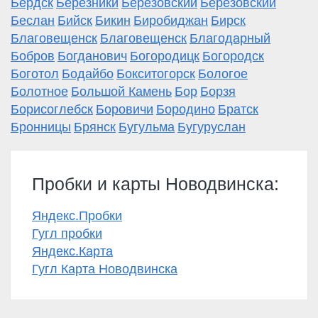
Бердск
Березники
Берёзовский
Берёзовский
Беслан
Бийск
Бикин
Биробиджан
Бирск
Благовещенск
Благовещенск
Благодарный
Бобров
Богданович
Богородицк
Богородск
Боготол
Бодайбо
Бокситогорск
Бологое
Болотное
Большой Камень
Бор
Борзя
Борисоглебск
Боровичи
Бородино
Братск
Бронницы
Брянск
Бугульма
Бугуруслан
Пробки и карты Новодвинска:
Яндекс.Пробки
Гугл пробки
Яндекс.Карта
Гугл Карта Новодвинска