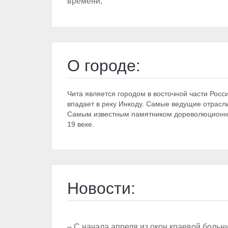
времени;
О городе:
Чита является городом в восточной части Росс
впадает в реку Инкоду. Самые ведущие отрасл
Самым известным памятником дореволюционног
19 веке.
Новости:
– С начала апреля из окон краевой больн