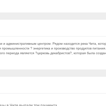
ии и административным центром. Рядом находится река Чита, кото
и промышленности ? энергетика и производство продуктов питания
о периода является ?церковь декабристов?, которая была создан
ицы в Чите выпали три пациента