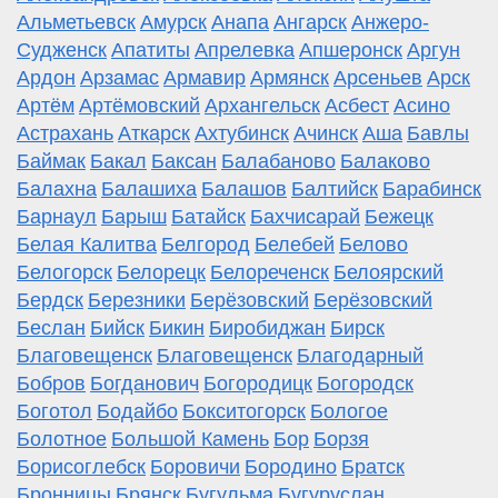
Альметьевск
Амурск
Анапа
Ангарск
Анжеро-
Судженск
Апатиты
Апрелевка
Апшеронск
Аргун
Ардон
Арзамас
Армавир
Армянск
Арсеньев
Арск
Артём
Артёмовский
Архангельск
Асбест
Асино
Астрахань
Аткарск
Ахтубинск
Ачинск
Аша
Бавлы
Баймак
Бакал
Баксан
Балабаново
Балаково
Балахна
Балашиха
Балашов
Балтийск
Барабинск
Барнаул
Барыш
Батайск
Бахчисарай
Бежецк
Белая Калитва
Белгород
Белебей
Белово
Белогорск
Белорецк
Белореченск
Белоярский
Бердск
Березники
Берёзовский
Берёзовский
Беслан
Бийск
Бикин
Биробиджан
Бирск
Благовещенск
Благовещенск
Благодарный
Бобров
Богданович
Богородицк
Богородск
Боготол
Бодайбо
Бокситогорск
Бологое
Болотное
Большой Камень
Бор
Борзя
Борисоглебск
Боровичи
Бородино
Братск
Бронницы
Брянск
Бугульма
Бугуруслан