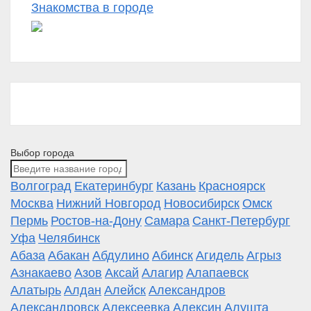
Знакомства в городе
Выбор города
Волгоград
Екатеринбург
Казань
Красноярск
Москва
Нижний Новгород
Новосибирск
Омск
Пермь
Ростов-на-Дону
Самара
Санкт-Петербург
Уфа
Челябинск
Абаза
Абакан
Абдулино
Абинск
Агидель
Агрыз
Азнакаево
Азов
Аксай
Алагир
Алапаевск
Алатырь
Алдан
Алейск
Александров
Александровск
Алексеевка
Алексин
Алушта