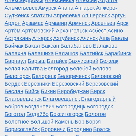
Александровск
Алексеевка
Алексин
Алушта
Альметьевск
Амурск
Анапа
Ангарск
Анжеро-
Судженск
Апатиты
Апрелевка
Апшеронск
Аргун
Ардон
Арзамас
Армавир
Армянск
Арсеньев
Арск
Артём
Артёмовский
Архангельск
Асбест
Асино
Астрахань
Аткарск
Ахтубинск
Ачинск
Аша
Бавлы
Баймак
Бакал
Баксан
Балабаново
Балаково
Балахна
Балашиха
Балашов
Балтийск
Барабинск
Барнаул
Барыш
Батайск
Бахчисарай
Бежецк
Белая Калитва
Белгород
Белебей
Белово
Белогорск
Белорецк
Белореченск
Белоярский
Бердск
Березники
Берёзовский
Берёзовский
Беслан
Бийск
Бикин
Биробиджан
Бирск
Благовещенск
Благовещенск
Благодарный
Бобров
Богданович
Богородицк
Богородск
Боготол
Бодайбо
Бокситогорск
Бологое
Болотное
Большой Камень
Бор
Борзя
Борисоглебск
Боровичи
Бородино
Братск