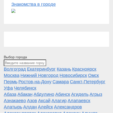
Знакомства в городе
Выбор города
Волгоград
Екатеринбург
Казань
Красноярск
Москва
Нижний Новгород
Новосибирск
Омск
Пермь
Ростов-на-Дону
Самара
Санкт-Петербург
Уфа
Челябинск
Абаза
Абакан
Абдулино
Абинск
Агидель
Агрыз
Азнакаево
Азов
Аксай
Алагир
Алапаевск
Алатырь
Алдан
Алейск
Александров