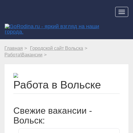
Навиг
Главная
Городской сайт Вольска
Работа\Вакансии
Работа в Вольске
Свежие вакансии -
Вольск: