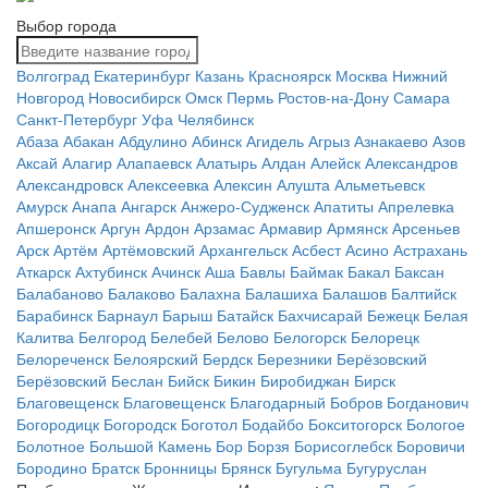
Выбор города
Волгоград
Екатеринбург
Казань
Красноярск
Москва
Нижний
Новгород
Новосибирск
Омск
Пермь
Ростов-на-Дону
Самара
Санкт-Петербург
Уфа
Челябинск
Абаза
Абакан
Абдулино
Абинск
Агидель
Агрыз
Азнакаево
Азов
Аксай
Алагир
Алапаевск
Алатырь
Алдан
Алейск
Александров
Александровск
Алексеевка
Алексин
Алушта
Альметьевск
Амурск
Анапа
Ангарск
Анжеро-Судженск
Апатиты
Апрелевка
Апшеронск
Аргун
Ардон
Арзамас
Армавир
Армянск
Арсеньев
Арск
Артём
Артёмовский
Архангельск
Асбест
Асино
Астрахань
Аткарск
Ахтубинск
Ачинск
Аша
Бавлы
Баймак
Бакал
Баксан
Балабаново
Балаково
Балахна
Балашиха
Балашов
Балтийск
Барабинск
Барнаул
Барыш
Батайск
Бахчисарай
Бежецк
Белая
Калитва
Белгород
Белебей
Белово
Белогорск
Белорецк
Белореченск
Белоярский
Бердск
Березники
Берёзовский
Берёзовский
Беслан
Бийск
Бикин
Биробиджан
Бирск
Благовещенск
Благовещенск
Благодарный
Бобров
Богданович
Богородицк
Богородск
Боготол
Бодайбо
Бокситогорск
Бологое
Болотное
Большой Камень
Бор
Борзя
Борисоглебск
Боровичи
Бородино
Братск
Бронницы
Брянск
Бугульма
Бугуруслан