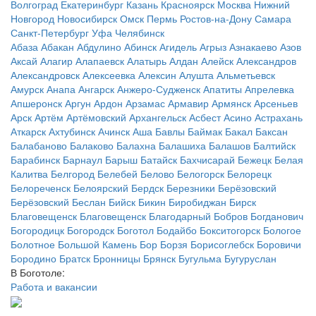
Волгоград
Екатеринбург
Казань
Красноярск
Москва
Нижний
Новгород
Новосибирск
Омск
Пермь
Ростов-на-Дону
Самара
Санкт-Петербург
Уфа
Челябинск
Абаза
Абакан
Абдулино
Абинск
Агидель
Агрыз
Азнакаево
Азов
Аксай
Алагир
Алапаевск
Алатырь
Алдан
Алейск
Александров
Александровск
Алексеевка
Алексин
Алушта
Альметьевск
Амурск
Анапа
Ангарск
Анжеро-Судженск
Апатиты
Апрелевка
Апшеронск
Аргун
Ардон
Арзамас
Армавир
Армянск
Арсеньев
Арск
Артём
Артёмовский
Архангельск
Асбест
Асино
Астрахань
Аткарск
Ахтубинск
Ачинск
Аша
Бавлы
Баймак
Бакал
Баксан
Балабаново
Балаково
Балахна
Балашиха
Балашов
Балтийск
Барабинск
Барнаул
Барыш
Батайск
Бахчисарай
Бежецк
Белая
Калитва
Белгород
Белебей
Белово
Белогорск
Белорецк
Белореченск
Белоярский
Бердск
Березники
Берёзовский
Берёзовский
Беслан
Бийск
Бикин
Биробиджан
Бирск
Благовещенск
Благовещенск
Благодарный
Бобров
Богданович
Богородицк
Богородск
Боготол
Бодайбо
Бокситогорск
Бологое
Болотное
Большой Камень
Бор
Борзя
Борисоглебск
Боровичи
Бородино
Братск
Бронницы
Брянск
Бугульма
Бугуруслан
В Боготоле:
Работа и вакансии