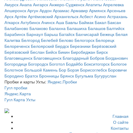
Амурск
Анапа
Ангарск
Анжеро-Судженск
Апатиты
Апрелевка
Апшеронск
Аргун
Ардон
Арзамас
Армавир
Армянск
Арсеньев
Арск
Артём
Артёмовский
Архангельск
Асбест
Асино
Астрахань
Аткарск
Ахтубинск
Ачинск
Аша
Бавлы
Баймак
Бакал
Баксан
Балабаново
Балаково
Балахна
Балашиха
Балашов
Балтийск
Барабинск
Барнаул
Барыш
Батайск
Бахчисарай
Бежецк
Белая
Калитва
Белгород
Белебей
Белово
Белогорск
Белорецк
Белореченск
Белоярский
Бердск
Березники
Берёзовский
Берёзовский
Беслан
Бийск
Бикин
Биробиджан
Бирск
Благовещенск
Благовещенск
Благодарный
Бобров
Богданович
Богородицк
Богородск
Боготол
Бодайбо
Бокситогорск
Бологое
Болотное
Большой Камень
Бор
Борзя
Борисоглебск
Боровичи
Бородино
Братск
Бронницы
Брянск
Бугульма
Бугуруслан
Пробки и карты Ухты:
Яндекс.Пробки
Гугл пробки
Яндекс.Карта
Гугл Карта Ухты
Главная
О сайте
Контакты