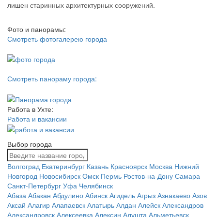
лишен старинных архитектурных сооружений.
Фото и панорамы:
Смотреть фотогалерею города
Смотреть панораму города:
Работа в Ухте:
Работа и вакансии
Выбор города
Волгоград
Екатеринбург
Казань
Красноярск
Москва
Нижний
Новгород
Новосибирск
Омск
Пермь
Ростов-на-Дону
Самара
Санкт-Петербург
Уфа
Челябинск
Абаза
Абакан
Абдулино
Абинск
Агидель
Агрыз
Азнакаево
Азов
Аксай
Алагир
Алапаевск
Алатырь
Алдан
Алейск
Александров
Александровск
Алексеевка
Алексин
Алушта
Альметьевск