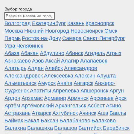
Выбор города
Волгоград
Екатеринбург
Казань
Красноярск
Москва
Нижний Новгород
Новосибирск
Омск
Пермь
Ростов-на-Дону
Самара
Санкт-Петербург
Уфа
Челябинск
Абаза
Абакан
Абдулино
Абинск
Агидель
Агрыз
Азнакаево
Азов
Аксай
Алагир
Алапаевск
Алатырь
Алдан
Алейск
Александров
Александровск
Алексеевка
Алексин
Алушта
Альметьевск
Амурск
Анапа
Ангарск
Анжеро-
Судженск
Апатиты
Апрелевка
Апшеронск
Аргун
Ардон
Арзамас
Армавир
Армянск
Арсеньев
Арск
Артём
Артёмовский
Архангельск
Асбест
Асино
Астрахань
Аткарск
Ахтубинск
Ачинск
Аша
Бавлы
Баймак
Бакал
Баксан
Балабаново
Балаково
Балахна
Балашиха
Балашов
Балтийск
Барабинск