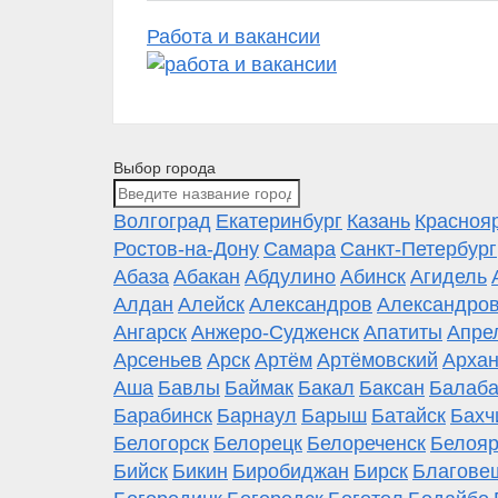
Работа и вакансии
Выбор города
Волгоград
Екатеринбург
Казань
Красноя
Ростов-на-Дону
Самара
Санкт-Петербург
Абаза
Абакан
Абдулино
Абинск
Агидель
Алдан
Алейск
Александров
Александров
Ангарск
Анжеро-Судженск
Апатиты
Апре
Арсеньев
Арск
Артём
Артёмовский
Архан
Аша
Бавлы
Баймак
Бакал
Баксан
Балаба
Барабинск
Барнаул
Барыш
Батайск
Бахч
Белогорск
Белорецк
Белореченск
Белояр
Бийск
Бикин
Биробиджан
Бирск
Благове