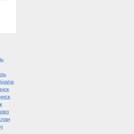
мь
рь
Анапа
нск
инск
к
ово
слан
ч