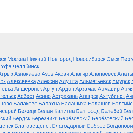
рск
Москва
Нижний Новгород
Новосибирск
Омск
Пер
Уфа
Челябинск
Агрыз
Азнакаево
Азов
Аксай
Алагир
Алапаевск
Алаты
ск
Алексеевка
Алексин
Алушта
Альметьевск
Амурск
левка
Апшеронск
Аргун
Ардон
Арзамас
Армавир
Армя
гельск
Асбест
Асино
Астрахань
Аткарск
Ахтубинск
Ач
ново
Балаково
Балахна
Балашиха
Балашов
Балтийс
исарай
Бежецк
Белая Калитва
Белгород
Белебей
Бел
ский
Бердск
Березники
Берёзовский
Берёзовский
Бе
щенск
Благовещенск
Благодарный
Бобров
Богданови