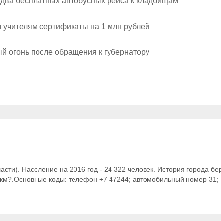
 два бесплатных автобусных рейса к кладбищам
м учителям сертификаты на 1 млн рублей
ый огонь после обращения к губернатору
ласти). Население на 2016 год - 24 322 человек. История города бе
3 км?.Основные коды: телефон +7 47244; автомобильный номер 31;