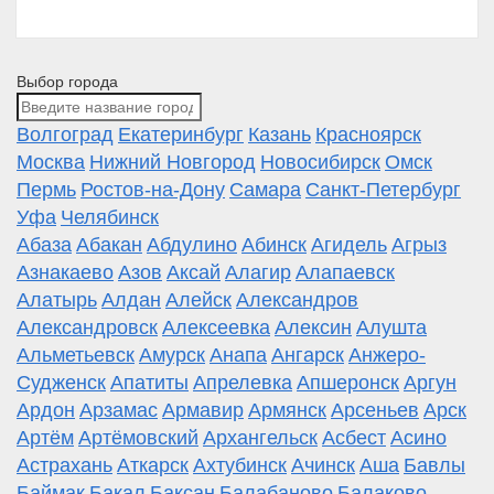
Выбор города
Волгоград
Екатеринбург
Казань
Красноярск
Москва
Нижний Новгород
Новосибирск
Омск
Пермь
Ростов-на-Дону
Самара
Санкт-Петербург
Уфа
Челябинск
Абаза
Абакан
Абдулино
Абинск
Агидель
Агрыз
Азнакаево
Азов
Аксай
Алагир
Алапаевск
Алатырь
Алдан
Алейск
Александров
Александровск
Алексеевка
Алексин
Алушта
Альметьевск
Амурск
Анапа
Ангарск
Анжеро-
Судженск
Апатиты
Апрелевка
Апшеронск
Аргун
Ардон
Арзамас
Армавир
Армянск
Арсеньев
Арск
Артём
Артёмовский
Архангельск
Асбест
Асино
Астрахань
Аткарск
Ахтубинск
Ачинск
Аша
Бавлы
Баймак
Бакал
Баксан
Балабаново
Балаково