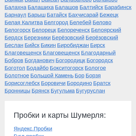
Балахна
Балашиха
Балашов
Балтийск
Барабинск
Барнаул
Барыш
Батайск
Бахчисарай
Бежецк
Белая Калитва
Белгород
Белебей
Белово
Белогорск
Белорецк
Белореченск
Белоярский
Бердск
Березники
Берёзовский
Берёзовский
Беслан
Бийск
Бикин
Биробиджан
Бирск
Благовещенск
Благовещенск
Благодарный
Бобров
Богданович
Богородицк
Богородск
Боготол
Бодайбо
Бокситогорск
Бологое
Болотное
Большой Камень
Бор
Борзя
Борисоглебск
Боровичи
Бородино
Братск
Бронницы
Брянск
Бугульма
Бугуруслан
Пробки и карты Шумерля:
Яндекс.Пробки