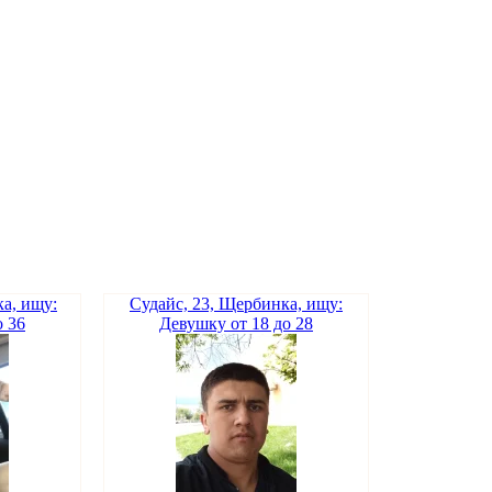
а, ищу:
Судайс, 23, Щербинка, ищу:
о 36
Девушку от 18 до 28