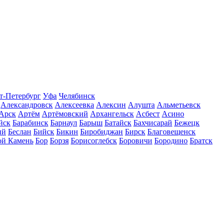
т-Петербург
Уфа
Челябинск
Александровск
Алексеевка
Алексин
Алушта
Альметьевск
Арск
Артём
Артёмовский
Архангельск
Асбест
Асино
йск
Барабинск
Барнаул
Барыш
Батайск
Бахчисарай
Бежецк
ий
Беслан
Бийск
Бикин
Биробиджан
Бирск
Благовещенск
ой Камень
Бор
Борзя
Борисоглебск
Боровичи
Бородино
Братск