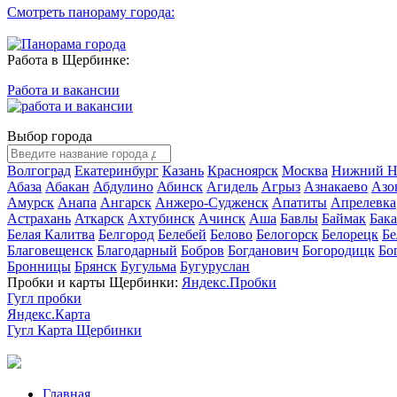
Смотреть панораму города:
Работа в Щербинке:
Работа и вакансии
Выбор города
Волгоград
Екатеринбург
Казань
Красноярск
Москва
Нижний Н
Абаза
Абакан
Абдулино
Абинск
Агидель
Агрыз
Азнакаево
Азо
Амурск
Анапа
Ангарск
Анжеро-Судженск
Апатиты
Апрелевка
Астрахань
Аткарск
Ахтубинск
Ачинск
Аша
Бавлы
Баймак
Бак
Белая Калитва
Белгород
Белебей
Белово
Белогорск
Белорецк
Бе
Благовещенск
Благодарный
Бобров
Богданович
Богородицк
Бо
Бронницы
Брянск
Бугульма
Бугуруслан
Пробки и карты Щербинки:
Яндекс.Пробки
Гугл пробки
Яндекс.Карта
Гугл Карта Щербинки
Главная