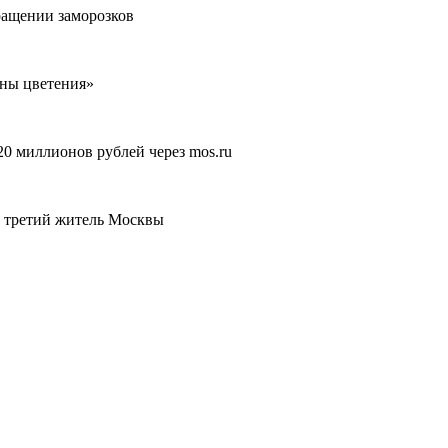
ращении заморозков
лны цветения»
20 миллионов рублей через mos.ru
й третий житель Москвы