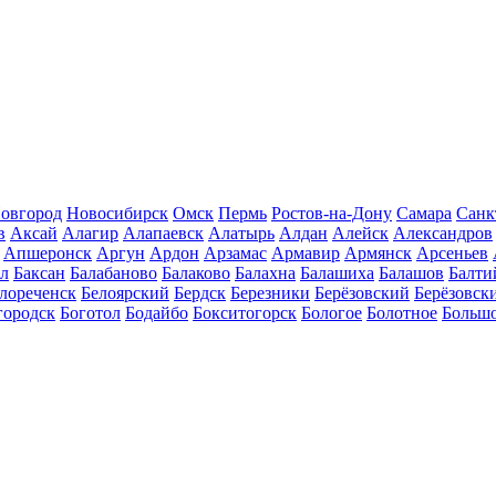
овгород
Новосибирск
Омск
Пермь
Ростов-на-Дону
Самара
Санк
в
Аксай
Алагир
Алапаевск
Алатырь
Алдан
Алейск
Александров
Апшеронск
Аргун
Ардон
Арзамас
Армавир
Армянск
Арсеньев
ал
Баксан
Балабаново
Балаково
Балахна
Балашиха
Балашов
Балти
лореченск
Белоярский
Бердск
Березники
Берёзовский
Берёзовск
городск
Боготол
Бодайбо
Бокситогорск
Бологое
Болотное
Больш