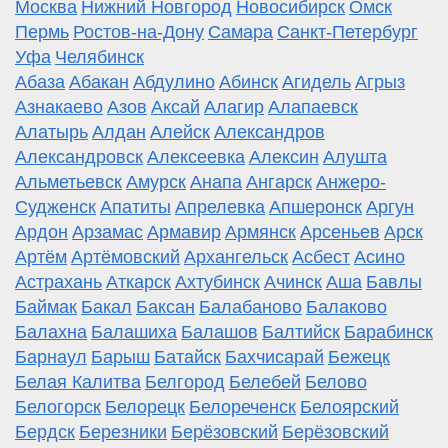
Москва
Нижний Новгород
Новосибирск
Омск
Пермь
Ростов-на-Дону
Самара
Санкт-Петербург
Уфа
Челябинск
Абаза
Абакан
Абдулино
Абинск
Агидель
Агрыз
Азнакаево
Азов
Аксай
Алагир
Алапаевск
Алатырь
Алдан
Алейск
Александров
Александровск
Алексеевка
Алексин
Алушта
Альметьевск
Амурск
Анапа
Ангарск
Анжеро-
Судженск
Апатиты
Апрелевка
Апшеронск
Аргун
Ардон
Арзамас
Армавир
Армянск
Арсеньев
Арск
Артём
Артёмовский
Архангельск
Асбест
Асино
Астрахань
Аткарск
Ахтубинск
Ачинск
Аша
Бавлы
Баймак
Бакал
Баксан
Балабаново
Балаково
Балахна
Балашиха
Балашов
Балтийск
Барабинск
Барнаул
Барыш
Батайск
Бахчисарай
Бежецк
Белая Калитва
Белгород
Белебей
Белово
Белогорск
Белорецк
Белореченск
Белоярский
Бердск
Березники
Берёзовский
Берёзовский