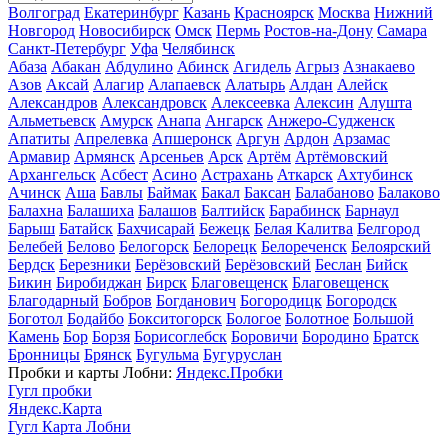
Волгоград
Екатеринбург
Казань
Красноярск
Москва
Нижний
Новгород
Новосибирск
Омск
Пермь
Ростов-на-Дону
Самара
Санкт-Петербург
Уфа
Челябинск
Абаза
Абакан
Абдулино
Абинск
Агидель
Агрыз
Азнакаево
Азов
Аксай
Алагир
Алапаевск
Алатырь
Алдан
Алейск
Александров
Александровск
Алексеевка
Алексин
Алушта
Альметьевск
Амурск
Анапа
Ангарск
Анжеро-Судженск
Апатиты
Апрелевка
Апшеронск
Аргун
Ардон
Арзамас
Армавир
Армянск
Арсеньев
Арск
Артём
Артёмовский
Архангельск
Асбест
Асино
Астрахань
Аткарск
Ахтубинск
Ачинск
Аша
Бавлы
Баймак
Бакал
Баксан
Балабаново
Балаково
Балахна
Балашиха
Балашов
Балтийск
Барабинск
Барнаул
Барыш
Батайск
Бахчисарай
Бежецк
Белая Калитва
Белгород
Белебей
Белово
Белогорск
Белорецк
Белореченск
Белоярский
Бердск
Березники
Берёзовский
Берёзовский
Беслан
Бийск
Бикин
Биробиджан
Бирск
Благовещенск
Благовещенск
Благодарный
Бобров
Богданович
Богородицк
Богородск
Боготол
Бодайбо
Бокситогорск
Бологое
Болотное
Большой
Камень
Бор
Борзя
Борисоглебск
Боровичи
Бородино
Братск
Бронницы
Брянск
Бугульма
Бугуруслан
Пробки и карты Лобни:
Яндекс.Пробки
Гугл пробки
Яндекс.Карта
Гугл Карта Лобни