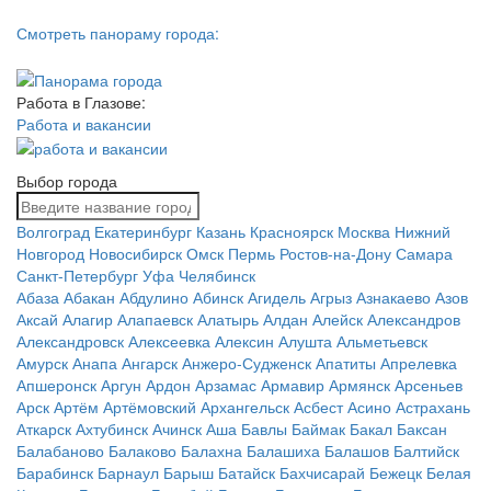
Смотреть панораму города:
Работа в Глазове:
Работа и вакансии
Выбор города
Волгоград
Екатеринбург
Казань
Красноярск
Москва
Нижний
Новгород
Новосибирск
Омск
Пермь
Ростов-на-Дону
Самара
Санкт-Петербург
Уфа
Челябинск
Абаза
Абакан
Абдулино
Абинск
Агидель
Агрыз
Азнакаево
Азов
Аксай
Алагир
Алапаевск
Алатырь
Алдан
Алейск
Александров
Александровск
Алексеевка
Алексин
Алушта
Альметьевск
Амурск
Анапа
Ангарск
Анжеро-Судженск
Апатиты
Апрелевка
Апшеронск
Аргун
Ардон
Арзамас
Армавир
Армянск
Арсеньев
Арск
Артём
Артёмовский
Архангельск
Асбест
Асино
Астрахань
Аткарск
Ахтубинск
Ачинск
Аша
Бавлы
Баймак
Бакал
Баксан
Балабаново
Балаково
Балахна
Балашиха
Балашов
Балтийск
Барабинск
Барнаул
Барыш
Батайск
Бахчисарай
Бежецк
Белая