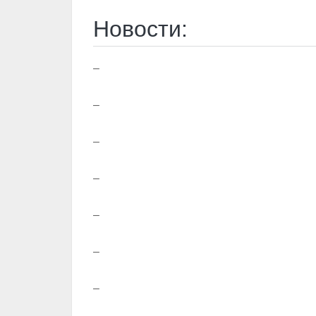
Новости:
–
–
–
–
–
–
–