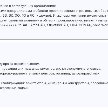
ации в согласующих организациях.
ми специалистами в области проектирования строительных объек
 ВВ, ВК, ЭО, ГО и ЧС, и другие). Инженеры компании имеют опыт
адают ценными знаниями в области проектирования, имеют навыки
ексах (AutoCAD, ArchiCAD, StructureCAD, LIRA, 3DMAX, Solid Work
дзора за строительством.
ировании элитных апартаментов, жилья экономичного класса,
оргово-развлекательных центров, гостиниц, автозаправочных
квалификации: архитекторы, инженеры и конструкторы, способные
рхсложные задачи.