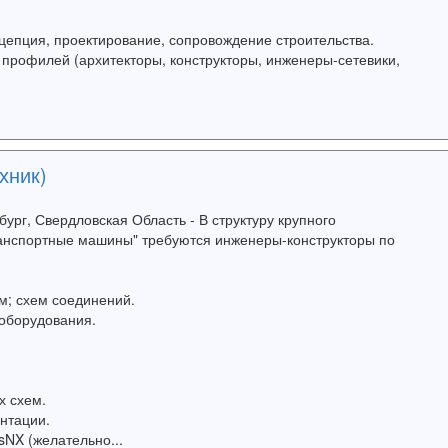
цепция, проектирование, сопровождение строительства.
профилей (архитекторы, конструкторы, инженеры-сетевики,
хник)
ург, Свердловская Область - В структуру крупного
анспортные машины" требуются инженеры-конструкторы по
м; схем соединений.
оборудования.
х схем.
нтации.
NX (желательно...