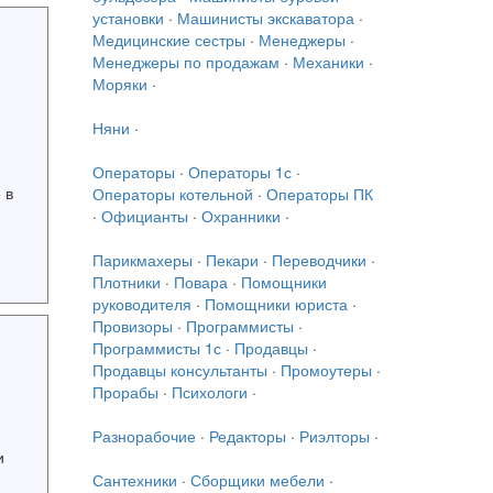
установки
·
Машинисты экскаватора
·
Медицинские сестры
·
Менеджеры
·
Менеджеры по продажам
·
Механики
·
Моряки
·
Няни
·
Операторы
·
Операторы 1с
·
 в
Операторы котельной
·
Операторы ПК
·
Официанты
·
Охранники
·
Парикмахеры
·
Пекари
·
Переводчики
·
Плотники
·
Повара
·
Помощники
руководителя
·
Помощники юриста
·
Провизоры
·
Программисты
·
Программисты 1с
·
Продавцы
·
Продавцы консультанты
·
Промоутеры
·
Прорабы
·
Психологи
·
Разнорабочие
·
Редакторы
·
Риэлторы
·
и
Сантехники
·
Сборщики мебели
·