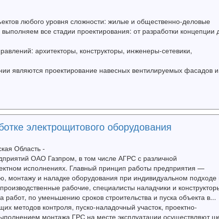
ктов любого уровня сложности: жилые и общественно-деловые
и выполняем все стадии проектирования: от разработки концепции 
авлений: архитекторы, конструкторы, инженеры-сетевики,
и являются проектирование навесных вентилируемых фасадов и
ботке электрощитового оборудования
ская Область -
дприятий ОАО Газпром, в том числе АГРС с различной
лектном исполнениях. Главный принцип работы предприятия —
ию, монтажу и наладке оборудования при индивидуальном подходе 
 производственные рабочие, специалисты наладчики и конструктор
 работ, по уменьшению сроков строительства и пуска объекта в...
х методов контроля, пуско-наладочный участок, проектно-
а выполнением монтажа ГРС на месте эксплуатации осуществляют ш