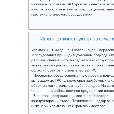
инженеры Уромгаза . АО Уромгаз имеет все воз
изготовлению и монтажу газораспределительных с
газотехнологического оборудования....
Инженер-конструктор автомат
Уромгаз, НГТ-Холдинг - Екатеринбург, Свердлов
оборудования при индивидуальном подходе к ка
рабочие, специалисты наладчики и конструкторы
уменьшению сроков строительства и пуска объек
области проектов и строительства ГРС.
Проанализировав современные проекты ведущих
выпускаемых ГРС, а также опыт зарубежных фирм
объектов магистральных трубопроводов. На сего
Численность работающих на предприятии состав
В составе предприятия имеется лаборатория не
конструкторский отдел.. Технический надзор з
инженеры Уромгаза . АО Уромгаз имеет все...