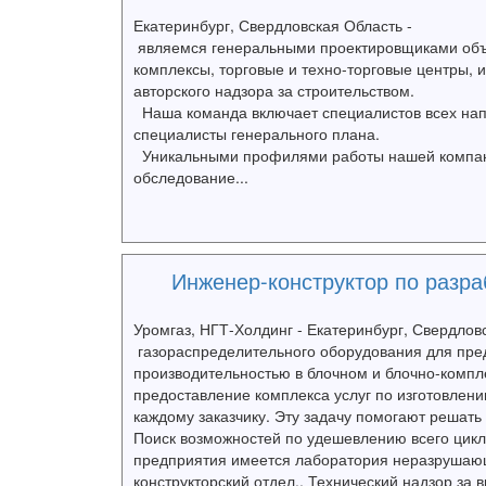
Екатеринбург, Свердловская Область -
являемся генеральными проектировщиками объе
комплексы, торговые и техно-торговые центры, 
авторского надзора за строительством.
Наша команда включает специалистов всех напр
специалисты генерального плана.
Уникальными профилями работы нашей компани
обследование...
Инженер-конструктор по разра
Уромгаз, НГТ-Холдинг - Екатеринбург, Свердлов
газораспределительного оборудования для пре
производительностью в блочном и блочно-комп
предоставление комплекса услуг по изготовлен
каждому заказчику. Эту задачу помогают решать
Поиск возможностей по удешевлению всего цикла
предприятия имеется лаборатория неразрушающи
конструкторский отдел.. Технический надзор з