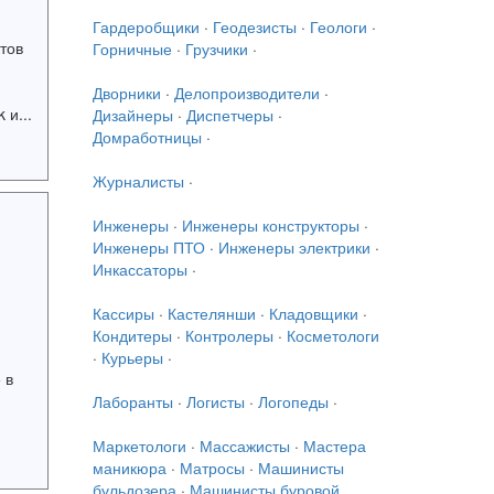
Гардеробщики
·
Геодезисты
·
Геологи
·
тов
Горничные
·
Грузчики
·
Дворники
·
Делопроизводители
·
 и...
Дизайнеры
·
Диспетчеры
·
Домработницы
·
Журналисты
·
Инженеры
·
Инженеры конструкторы
·
Инженеры ПТО
·
Инженеры электрики
·
Инкассаторы
·
Кассиры
·
Кастелянши
·
Кладовщики
·
Кондитеры
·
Контролеры
·
Косметологи
·
Курьеры
·
 в
Лаборанты
·
Логисты
·
Логопеды
·
Маркетологи
·
Массажисты
·
Мастера
маникюра
·
Матросы
·
Машинисты
бульдозера
·
Машинисты буровой