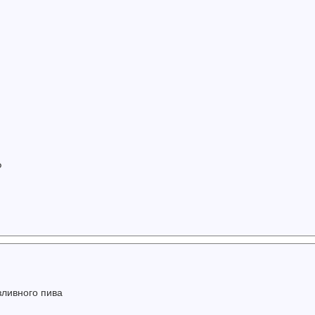
Ф
зливного пива