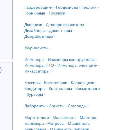
е
Гардеробщики
·
Геодезисты
·
Геологи
·
Горничные
·
Грузчики
·
Дворники
·
Делопроизводители
·
Дизайнеры
·
Диспетчеры
·
Домработницы
·
Журналисты
·
Инженеры
·
Инженеры конструкторы
·
Инженеры ПТО
·
Инженеры электрики
·
)
Инкассаторы
·
Кассиры
·
Кастелянши
·
Кладовщики
·
Кондитеры
·
Контролеры
·
Косметологи
·
Курьеры
·
Лаборанты
·
Логисты
·
Логопеды
·
Маркетологи
·
Массажисты
·
Мастера
маникюра
·
Матросы
·
Машинисты
бульдозера
·
Машинисты буровой