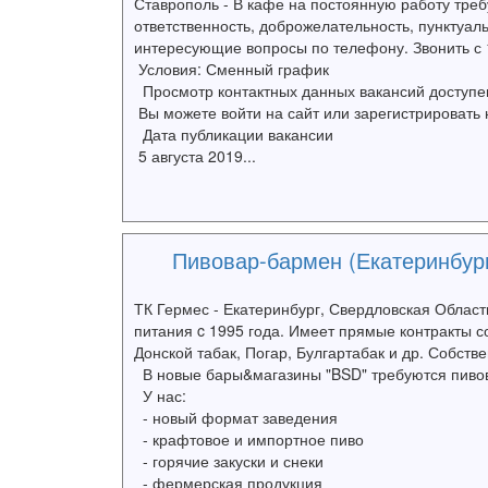
Ставрополь - В кафе на постоянную работу тре
ответственность, доброжелательность, пунктуал
интересующие вопросы по телефону. Звонить с 1
Условия: Сменный график
Просмотр контактных данных вакансий доступен 
Вы можете войти на сайт или зарегистрировать 
Дата публикации вакансии
5 августа 2019...
Пивовар-бармен (Екатеринбург,
ТК Гермес - Екатеринбург, Свердловская Област
питания c 1995 года. Имеет прямые контракты со
Донской табак, Погар, Булгартабак и др. Собств
В новые бары&магазины "BSD" требуются пиво
У нас:
- новый формат заведения
- крафтовое и импортное пиво
- горячие закуски и снеки
- фермерская продукция