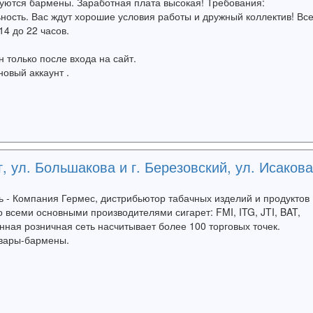
буются бармены. Заработная плата высокая! Требования:
ьность. Вас ждут хорошие условия работы и дружный коллектив! Вс
4 до 22 часов.
только после входа на сайт.
новый аккаунт .
 ул. Большакова и г. Березовский, ул. Исакова
ь - Компания Гермес, дистрибьютор табачных изделий и продуктов
 всеми основными производителями сигарет: FMI, ITG, JTI, BAT,
енная розничная сеть насчитывает более 100 торговых точек.
вары-бармены.