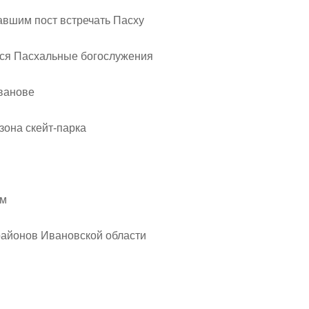
авшим пост встречать Пасху
тся Пасхальные богослужения
Иванове
зона скейт-парка
ом
районов Ивановской области