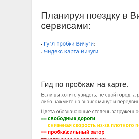
Планируя поездку в В
сервисами:
Гугл пробки Вичуги
-
;
Яндекс Карта Вичуги
-
;
Гид по пробкам на карте.
Если вы хотите увидеть, не свой город, а
либо нажмите на значек минус и передвин
Цвета обозначающие степень загруженнос
== свободные дороги
== сниженая скорость из-за плотного 
== пробка\сильный затор
== движение не возможно.