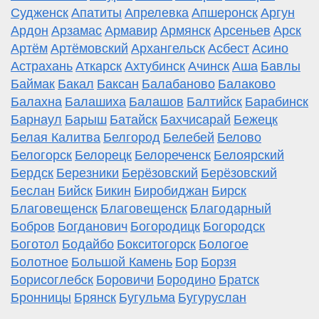
Судженск
Апатиты
Апрелевка
Апшеронск
Аргун
Ардон
Арзамас
Армавир
Армянск
Арсеньев
Арск
Артём
Артёмовский
Архангельск
Асбест
Асино
Астрахань
Аткарск
Ахтубинск
Ачинск
Аша
Бавлы
Баймак
Бакал
Баксан
Балабаново
Балаково
Балахна
Балашиха
Балашов
Балтийск
Барабинск
Барнаул
Барыш
Батайск
Бахчисарай
Бежецк
Белая Калитва
Белгород
Белебей
Белово
Белогорск
Белорецк
Белореченск
Белоярский
Бердск
Березники
Берёзовский
Берёзовский
Беслан
Бийск
Бикин
Биробиджан
Бирск
Благовещенск
Благовещенск
Благодарный
Бобров
Богданович
Богородицк
Богородск
Боготол
Бодайбо
Бокситогорск
Бологое
Болотное
Большой Камень
Бор
Борзя
Борисоглебск
Боровичи
Бородино
Братск
Бронницы
Брянск
Бугульма
Бугуруслан