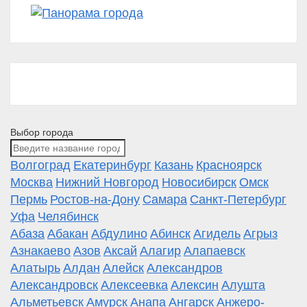
Выбор города
Волгоград
Екатеринбург
Казань
Красноярск
Москва
Нижний Новгород
Новосибирск
Омск
Пермь
Ростов-на-Дону
Самара
Санкт-Петербург
Уфа
Челябинск
Абаза
Абакан
Абдулино
Абинск
Агидель
Агрыз
Азнакаево
Азов
Аксай
Алагир
Алапаевск
Алатырь
Алдан
Алейск
Александров
Александровск
Алексеевка
Алексин
Алушта
Альметьевск
Амурск
Анапа
Ангарск
Анжеро-